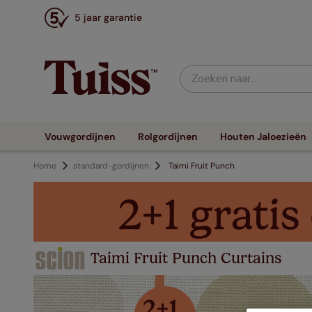
5 jaar garantie
Zoeken naar...
Vouwgordijnen
Rolgordijnen
Houten Jaloezieën
Home
standard-gordijnen
Taimi Fruit Punch
Taimi Fruit Punch Curtains