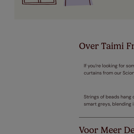
Over Taimi F
If you’re looking for so
curtains from our Scion 
Strings of beads hang d
smart greys, blending i
Voor Meer De