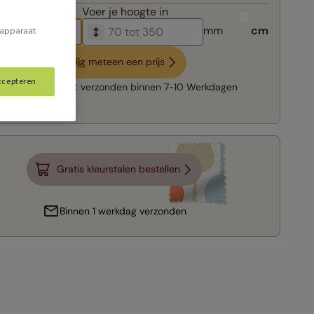
breedte in
Voer je
hoogte in
mm
cm
 apparaat
Krijg meteen een prijs
ccepteren
Snelle levering:
verzonden binnen
7-10 Werkdagen
Gratis kleurstalen bestellen
Binnen 1 werkdag verzonden