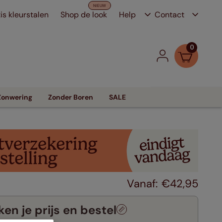
is kleurstalen
Shop de look
Help
Contact
0
Zonwering
Zonder Boren
SALE
€
42
,
95
en je prijs en bestel