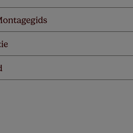
Montagegids
ie
d