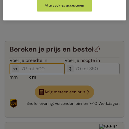
Alle cookies accepteren
Bereken je prijs en bestel
Voer je
breedte in
Voer je
hoogte in
mm
cm
Krijg meteen een prijs
Snelle levering:
verzonden binnen
7-10 Werkdagen