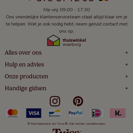
Ma-vrij: 09:00 - 17:30
Ons vriendelijke klantenserviceteam staat altijd klaar om je
te helpen. Wat je ook nodig hebt, neem gerust contact met
ons op.
Alles over ons
+
Home
Hulp en advies
+
Over
Volg Je Bestelling
Onze producten
+
Bestellen
Levering
Blog
Houten Jaloezieën
Handige gidsen
+
5 Jaar Garantie
Winacties
Rolgordijnen
Algemene Voorwaarden
Contact
Meten Voor Raamdecoratie
Vouwgordijnen
Privacy Beleid
Veelgestelde Vragen
Badkamer Raamdecoratie
Verticale Jaloezieën
Kindveiligheid
Slaapkamer Raamdecoratie
Duo Rolgordijnen
Cookies
Keuken Raamdecoratie
Duo Plisségordijnen
Herroepingsrecht
© Raamdecoratie van Tuiss ®. Alle rechten voorbehouden.
De Jaloezieën Gids
Aluminium Jaloezieën