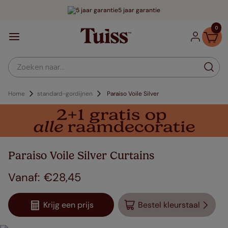
5 jaar garantie
0
Zoeken naar...
Home
standard-gordijnen
Paraiso Voile Silver
Paraiso Voile Silver Curtains
€
28
,
45
Krijg een prijs
Bestel kleurstaal