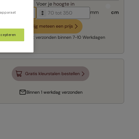
breedte in
Voer je
hoogte in
mm
cm
 apparaat
Krijg meteen een prijs
ccepteren
Snelle levering:
verzonden binnen
7-10 Werkdagen
Gratis kleurstalen bestellen
Binnen 1 werkdag verzonden