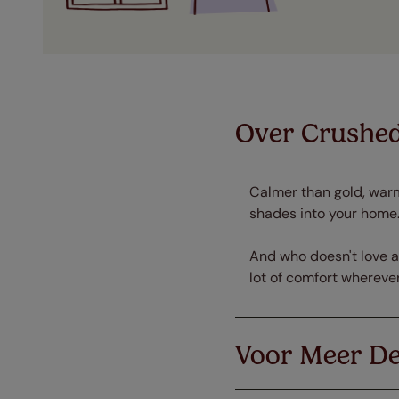
Over Crushed
Calmer than gold, warm
shades into your home.
And who doesn't love a
lot of comfort wherever
Voor Meer De