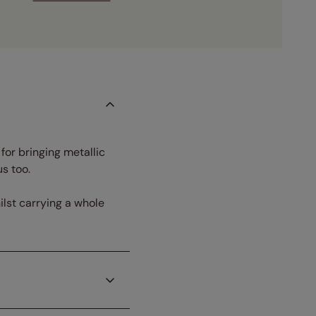
for bringing metallic
s too.
lst carrying a whole