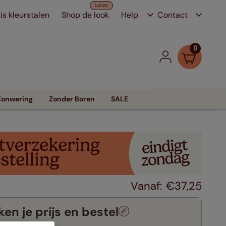
is kleurstalen
Shop de look
Help
Contact
0
Zonwering
Zonder Boren
SALE
€
37
,
25
en je prijs en bestel