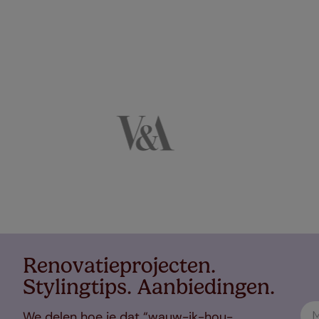
Renovatieprojecten.
Stylingtips. Aanbiedingen.
We delen hoe je dat “wauw-ik-hou-