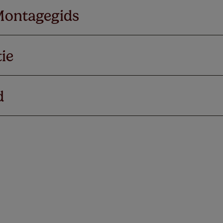
Montagegids
ie
d