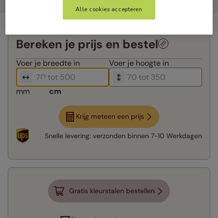
Alle cookies accepteren
Bereken je prijs en bestel
Voer je
breedte in
Voer je
hoogte in
mm
cm
Krijg meteen een prijs
Snelle levering:
verzonden binnen
7-10 Werkdagen
Gratis kleurstalen bestellen