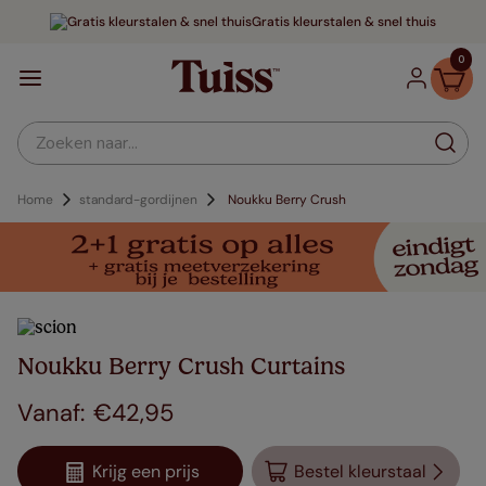
Gratis kleurstalen & snel thuis
0
Zoeken naar...
Home
standard-gordijnen
Noukku Berry Crush
Noukku Berry Crush Curtains
€
42
,
95
Krijg een prijs
Bestel kleurstaal