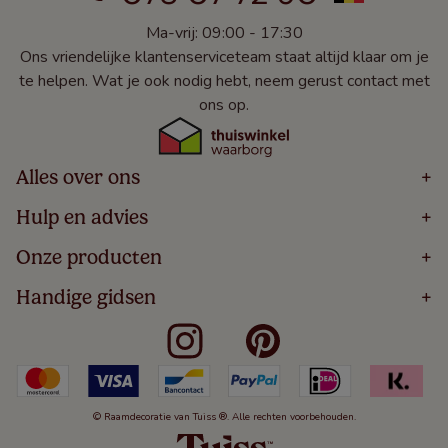
Ma-vrij: 09:00 - 17:30
Ons vriendelijke klantenserviceteam staat altijd klaar om je
te helpen. Wat je ook nodig hebt, neem gerust contact met
ons op.
Alles over ons
+
Home
Hulp en advies
+
Over
Volg Je Bestelling
Onze producten
+
Bestellen
Levering
Blog
Houten Jaloezieën
Handige gidsen
+
5 Jaar Garantie
Winacties
Rolgordijnen
Algemene Voorwaarden
Contact
Meten Voor Raamdecoratie
Vouwgordijnen
Privacy Beleid
Veelgestelde Vragen
Badkamer Raamdecoratie
Verticale Jaloezieën
Kindveiligheid
Slaapkamer Raamdecoratie
Duo Rolgordijnen
Cookies
Keuken Raamdecoratie
Duo Plisségordijnen
Herroepingsrecht
© Raamdecoratie van Tuiss ®. Alle rechten voorbehouden.
De Jaloezieën Gids
Aluminium Jaloezieën