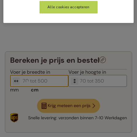
Alle cookies accepteren
Bereken je prijs en bestel
Voer je
breedte in
Voer je
hoogte in
mm
cm
Krijg meteen een prijs
Snelle levering:
verzonden binnen
7-10 Werkdagen