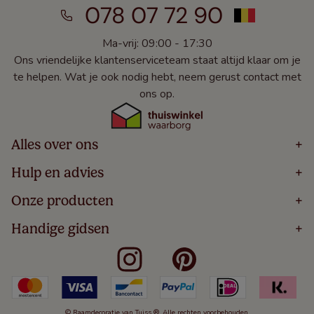
078 07 72 90
Ma-vrij: 09:00 - 17:30
Ons vriendelijke klantenserviceteam staat altijd klaar om je
te helpen. Wat je ook nodig hebt, neem gerust contact met
ons op.
Alles over ons
+
Home
Hulp en advies
+
Over
Volg Je Bestelling
Onze producten
+
Bestellen
Levering
Blog
Houten Jaloezieën
Handige gidsen
+
5 Jaar Garantie
Winacties
Rolgordijnen
Algemene Voorwaarden
Contact
Meten Voor Raamdecoratie
Vouwgordijnen
Privacy Beleid
Veelgestelde Vragen
Badkamer Raamdecoratie
Verticale Jaloezieën
Kindveiligheid
Slaapkamer Raamdecoratie
Duo Rolgordijnen
Cookies
Keuken Raamdecoratie
Duo Plisségordijnen
Herroepingsrecht
© Raamdecoratie van Tuiss ®. Alle rechten voorbehouden.