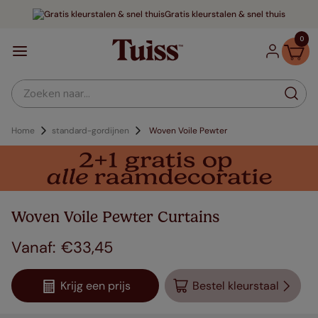
Gratis kleurstalen & snel thuis
0
Zoeken naar...
Home
standard-gordijnen
Woven Voile Pewter
Woven Voile Pewter Curtains
€
33
,
45
Krijg een prijs
Bestel kleurstaal