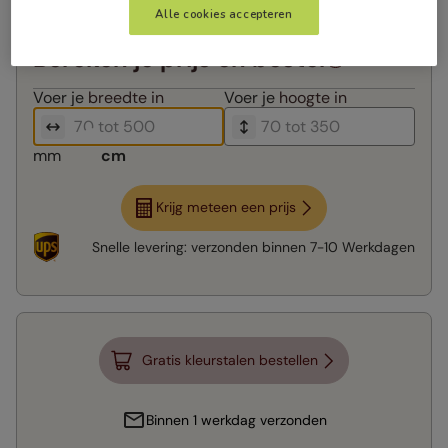
Alle cookies accepteren
Bereken je prijs en bestel
Voer je
breedte in
Voer je
hoogte in
mm
cm
Krijg meteen een prijs
Snelle levering:
verzonden binnen
7-10 Werkdagen
Gratis kleurstalen bestellen
Binnen 1 werkdag verzonden