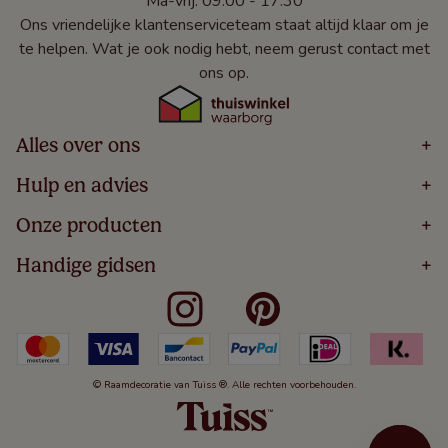
Ma-vrij: 09:00 - 17:30
Ons vriendelijke klantenserviceteam staat altijd klaar om je
te helpen. Wat je ook nodig hebt, neem gerust contact met
ons op.
Alles over ons
+
Home
Hulp en advies
+
Over
Volg Je Bestelling
Onze producten
+
Bestellen
Levering
Blog
Houten Jaloezieën
Handige gidsen
+
5 Jaar Garantie
Winacties
Rolgordijnen
Algemene Voorwaarden
Contact
Meten Voor Raamdecoratie
Vouwgordijnen
Privacy Beleid
Veelgestelde Vragen
Badkamer Raamdecoratie
Verticale Jaloezieën
Kindveiligheid
Slaapkamer Raamdecoratie
Duo Rolgordijnen
Cookies
Keuken Raamdecoratie
Duo Plisségordijnen
Herroepingsrecht
© Raamdecoratie van Tuiss ®. Alle rechten voorbehouden.
De Jaloezieën Gids
Aluminium Jaloezieën
Jaloezieënwoordenboek
Gordijnen
Smartview