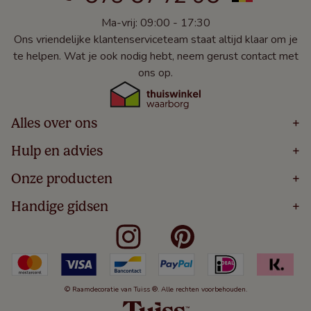
Ma-vrij: 09:00 - 17:30
Ons vriendelijke klantenserviceteam staat altijd klaar om je
te helpen. Wat je ook nodig hebt, neem gerust contact met
ons op.
Alles over ons
+
Home
Hulp en advies
+
Over
Volg Je Bestelling
Onze producten
+
Bestellen
Levering
Blog
Houten Jaloezieën
Handige gidsen
+
5 Jaar Garantie
Winacties
Rolgordijnen
Algemene Voorwaarden
Contact
Meten Voor Raamdecoratie
Vouwgordijnen
Privacy Beleid
Veelgestelde Vragen
Badkamer Raamdecoratie
Verticale Jaloezieën
Kindveiligheid
Slaapkamer Raamdecoratie
Duo Rolgordijnen
Cookies
Keuken Raamdecoratie
Duo Plisségordijnen
Herroepingsrecht
© Raamdecoratie van Tuiss ®. Alle rechten voorbehouden.
De Jaloezieën Gids
Aluminium Jaloezieën