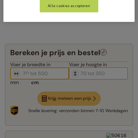
Alle cookies accepteren
Bereken je prijs en bestel
Voer je
breedte in
Voer je
hoogte in
mm
cm
Krijg meteen een prijs
Snelle levering:
verzonden binnen
7-10 Werkdagen