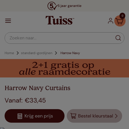
5 jaar garantie
0
Zoeken naar...
Home
standard-gordijnen
Harrow Navy
Harrow Navy Curtains
€
33
,
45
Krijg een prijs
Bestel kleurstaal