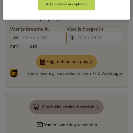
Alle cookies accepteren
Bereken je prijs en bestel
Voer je
breedte in
Voer je
hoogte in
mm
cm
Krijg meteen een prijs
Snelle levering:
verzonden binnen
7-10 Werkdagen
Gratis kleurstalen bestellen
Binnen 1 werkdag verzonden