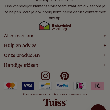
Ma-vrij: 09:00 - 17:30
Ons vriendelijke klantenserviceteam staat altijd klaar om je
te helpen. Wat je ook nodig hebt, neem gerust contact met
ons op.
Alles over ons
+
Home
Hulp en advies
+
Over
Volg Je Bestelling
Onze producten
+
Bestellen
Levering
Blog
Houten Jaloezieën
Handige gidsen
+
5 Jaar Garantie
Winacties
Rolgordijnen
Algemene Voorwaarden
Contact
Meten Voor Raamdecoratie
Vouwgordijnen
Privacy Beleid
Veelgestelde Vragen
Badkamer Raamdecoratie
Verticale Jaloezieën
Kindveiligheid
Slaapkamer Raamdecoratie
Duo Rolgordijnen
Cookies
Keuken Raamdecoratie
Duo Plisségordijnen
Herroepingsrecht
© Raamdecoratie van Tuiss ®. Alle rechten voorbehouden.
De Jaloezieën Gids
Aluminium Jaloezieën
Jaloezieënwoordenboek
Gordijnen
Smartview