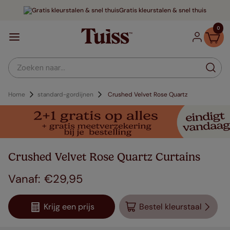
Gratis kleurstalen & snel thuis
0
Zoeken naar...
Home
standard-gordijnen
Crushed Velvet Rose Quartz
Crushed Velvet Rose Quartz Curtains
€
29
,
95
Krijg een prijs
Bestel kleurstaal