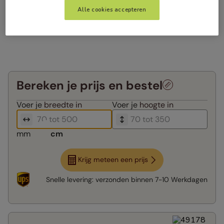
Alle cookies accepteren
Bereken je prijs en bestel
Voer je
breedte in
Voer je
hoogte in
mm
cm
Krijg meteen een prijs
Snelle levering:
verzonden binnen
7-10 Werkdagen