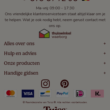
Ma-vrij: 09:00 - 17:30
Ons vriendelijke klantenserviceteam staat altijd klaar om je
te helpen. Wat je ook nodig hebt, neem gerust contact met
ons op.
Alles over ons
+
Home
Hulp en advies
+
Over
Volg Je Bestelling
Onze producten
+
Bestellen
Levering
Blog
Houten Jaloezieën
Handige gidsen
+
5 Jaar Garantie
Winacties
Rolgordijnen
Algemene Voorwaarden
Contact
Meten Voor Raamdecoratie
Vouwgordijnen
Privacy Beleid
Veelgestelde Vragen
Badkamer Raamdecoratie
Verticale Jaloezieën
Kindveiligheid
Slaapkamer Raamdecoratie
Duo Rolgordijnen
Cookies
Keuken Raamdecoratie
Duo Plisségordijnen
Herroepingsrecht
© Raamdecoratie van Tuiss ®. Alle rechten voorbehouden.
De Jaloezieën Gids
Aluminium Jaloezieën