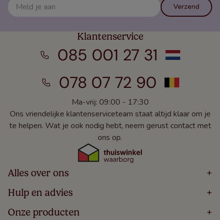
Verzend
Klantenservice
085 001 27 31
078 07 72 90
Ma-vrij: 09:00 - 17:30
Ons vriendelijke klantenserviceteam staat altijd klaar om je
te helpen. Wat je ook nodig hebt, neem gerust contact met
ons op.
Alles over ons
+
Home
Hulp en advies
+
Over
Volg Je Bestelling
Onze producten
+
Bestellen