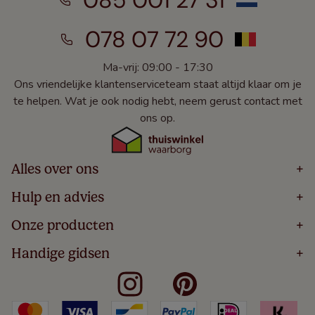
085 001 27 31
078 07 72 90
Ma-vrij: 09:00 - 17:30
Ons vriendelijke klantenserviceteam staat altijd klaar om je
te helpen. Wat je ook nodig hebt, neem gerust contact met
ons op.
Alles over ons
+
Home
Hulp en advies
+
Over
Volg Je Bestelling
Onze producten
+
Bestellen
Levering
Blog
Houten Jaloezieën
Handige gidsen
+
5 Jaar Garantie
Winacties
Rolgordijnen
Algemene Voorwaarden
Contact
Meten Voor Raamdecoratie
Vouwgordijnen
Privacy Beleid
Veelgestelde Vragen
Badkamer Raamdecoratie
Verticale Jaloezieën
Kindveiligheid
Slaapkamer Raamdecoratie