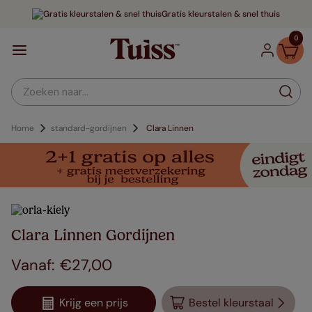
Gratis kleurstalen & snel thuis
0
Zoeken naar...
Home
standard-gordijnen
Clara Linnen
Clara Linnen Gordijnen
€
27
,
00
Krijg een prijs
Bestel kleurstaal