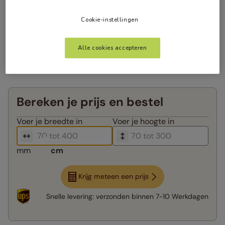
Cookie-instellingen
Alle cookies accepteren
Bereken je prijs en bestel
Voer je
breedte in
Voer je
hoogte in
mm
cm
Krijg meteen een prijs
Snelle levering:
verzonden binnen
7-10 Werkdagen