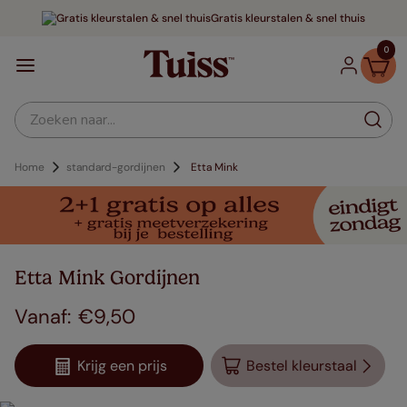
Gratis kleurstalen & snel thuis
0
Zoeken naar...
Home
standard-gordijnen
Etta Mink
Etta Mink Gordijnen
€
9
,
50
Krijg een prijs
Bestel kleurstaal