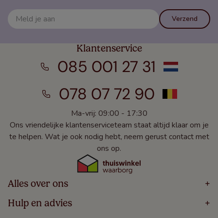
Verzend
Klantenservice
085 001 27 31
078 07 72 90
Ma-vrij: 09:00 - 17:30
Ons vriendelijke klantenserviceteam staat altijd klaar om je
te helpen. Wat je ook nodig hebt, neem gerust contact met
ons op.
Alles over ons
+
Home
Hulp en advies
+
Over