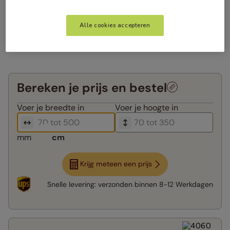
Alle cookies accepteren
Bereken je prijs en bestel
Voer je
breedte in
Voer je
hoogte in
mm
cm
Krijg meteen een prijs
Snelle levering:
verzonden binnen
8-12 Werkdagen