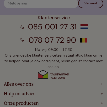
Verzend
Klantenservice
085 001 27 31
078 07 72 90
Ma-vrij: 09:00 - 17:30
Ons vriendelijke klantenserviceteam staat altijd klaar om je
te helpen. Wat je ook nodig hebt, neem gerust contact met
ons op.
Alles over ons
+
Home
Hulp en advies
+
Over
Volg Je Bestelling
Onze producten
+
Bestellen