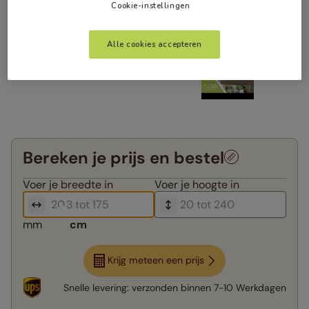
Cookie-instellingen
Alle cookies accepteren
Bereken je prijs en bestel
Voer je
breedte in
Voer je
hoogte in
mm
cm
Krijg meteen een prijs
Snelle levering:
verzonden binnen
7-10 Werkdagen