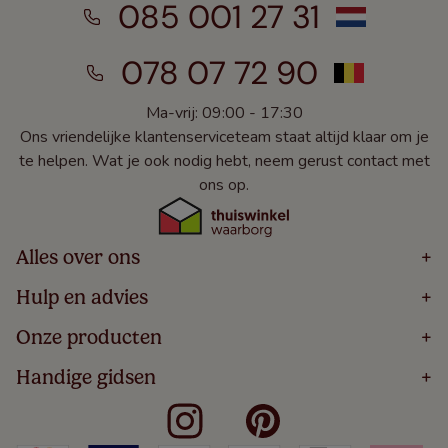
085 001 27 31
078 07 72 90
Ma-vrij: 09:00 - 17:30
Ons vriendelijke klantenserviceteam staat altijd klaar om je
te helpen. Wat je ook nodig hebt, neem gerust contact met
ons op.
Alles over ons
+
Home
Hulp en advies
+
Over
Volg Je Bestelling
Onze producten
+
Bestellen
Levering
Blog
Houten Jaloezieën
Handige gidsen
+
5 Jaar Garantie
Winacties
Rolgordijnen
Algemene Voorwaarden
Contact
Meten Voor Raamdecoratie
Vouwgordijnen
Privacy Beleid
Veelgestelde Vragen
Badkamer Raamdecoratie
Verticale Jaloezieën