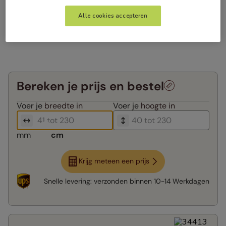
Alle cookies accepteren
Bereken je prijs en bestel
Voer je
breedte in
Voer je
hoogte in
mm
cm
Krijg meteen een prijs
Snelle levering:
verzonden binnen
10-14 Werkdagen