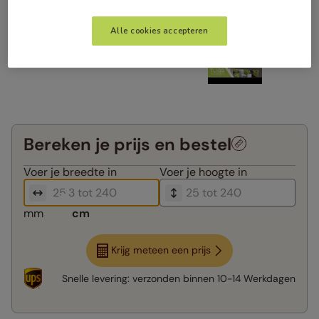
Alle cookies accepteren
Bereken je prijs en bestel
Voer je
breedte in
Voer je
hoogte in
mm
cm
Krijg meteen een prijs
Snelle levering:
verzonden binnen
10-14 Werkdagen