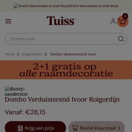
Gratis kleurstalen & snel thuis
0
Zoeken naar...
Home
Rolgordijnen
Dombo Verduisterend Ivoor
Dombo Verduisterend Ivoor Rolgordijn
€
26
,
15
Krijg een prijs
Bestel kleurstaal