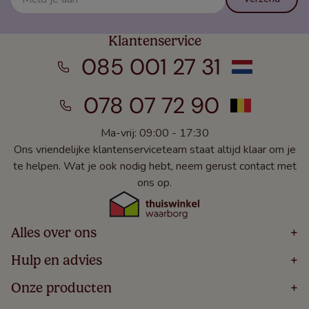
Klantenservice
085 001 27 31
078 07 72 90
Ma-vrij: 09:00 - 17:30
Ons vriendelijke klantenserviceteam staat altijd klaar om je
te helpen. Wat je ook nodig hebt, neem gerust contact met
ons op.
Alles over ons
+
Home
Hulp en advies
+
Over
Volg Je Bestelling
Onze producten
+
Bestellen
Levering
Blog