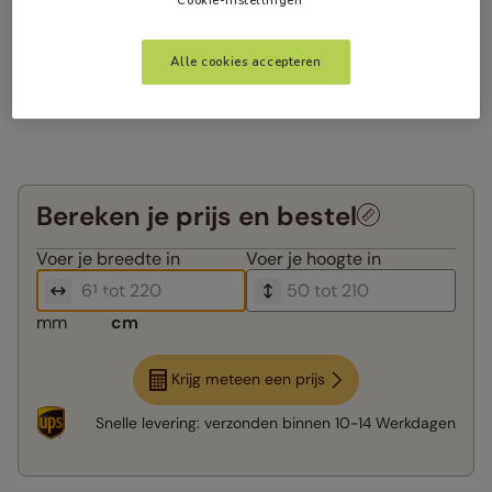
Cookie-instellingen
Alle cookies accepteren
Bereken je prijs en bestel
Voer je
breedte in
Voer je
hoogte in
mm
cm
Krijg meteen een prijs
Snelle levering:
verzonden binnen
10-14 Werkdagen