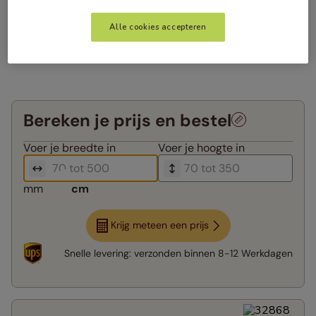
Alle cookies accepteren
Bereken je prijs en bestel
Voer je
breedte in
Voer je
hoogte in
mm
cm
Krijg meteen een prijs
Snelle levering:
verzonden binnen
8-12 Werkdagen