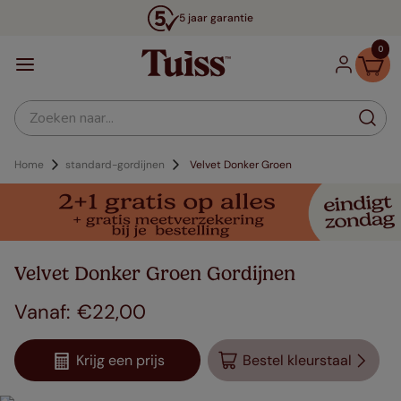
5 jaar garantie
0
Zoeken naar...
Home
standard-gordijnen
Velvet Donker Groen
Velvet Donker Groen Gordijnen
€
22
,
00
Krijg een prijs
Bestel kleurstaal