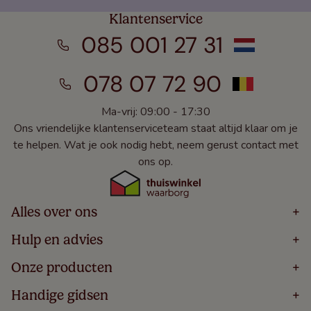
Klantenservice
085 001 27 31
078 07 72 90
Ma-vrij: 09:00 - 17:30
Ons vriendelijke klantenserviceteam staat altijd klaar om je
te helpen. Wat je ook nodig hebt, neem gerust contact met
ons op.
Alles over ons
+
Home
Hulp en advies
+
Over
Volg Je Bestelling
Onze producten
+
Bestellen
Levering
Blog
Houten Jaloezieën
Handige gidsen
+
5 Jaar Garantie
Winacties
Rolgordijnen