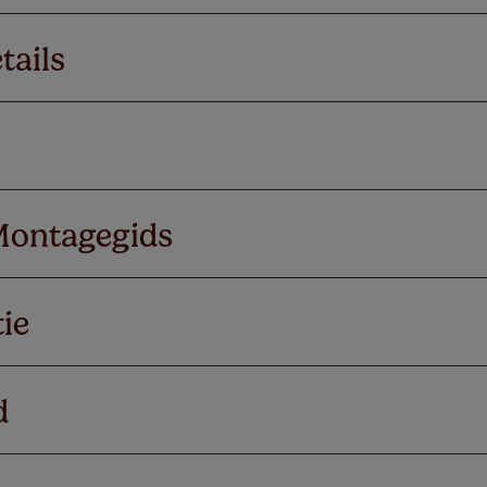
tails
Montagegids
ie
d