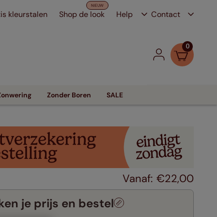
is kleurstalen
Shop de look
Help
Contact
0
Zonwering
Zonder Boren
SALE
€
22
,
00
en je prijs en bestel