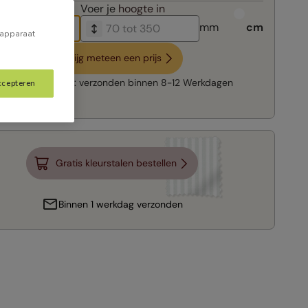
breedte in
Voer je
hoogte in
mm
cm
 apparaat
Krijg meteen een prijs
Snelle levering:
verzonden binnen
8-12 Werkdagen
ccepteren
Gratis kleurstalen bestellen
Binnen 1 werkdag verzonden