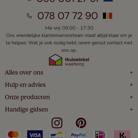
078 07 72 90
Ma-vrij: 09:00 - 17:30
Ons vriendelijke klantenserviceteam staat altijd klaar om je
te helpen. Wat je ook nodig hebt, neem gerust contact met
ons op.
Alles over ons
+
Home
Hulp en advies
+
Over
Volg Je Bestelling
Onze producten
+
Bestellen
Levering
Blog
Houten Jaloezieën
Handige gidsen
+
5 Jaar Garantie
Winacties
Rolgordijnen
Algemene Voorwaarden
Contact
Meten Voor Raamdecoratie
Vouwgordijnen
Privacy Beleid
Veelgestelde Vragen
Badkamer Raamdecoratie
Verticale Jaloezieën
Kindveiligheid
Slaapkamer Raamdecoratie
Duo Rolgordijnen