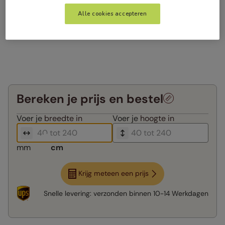
Alle cookies accepteren
Bereken je prijs en bestel
Voer je
breedte in
Voer je
hoogte in
mm
cm
Krijg meteen een prijs
Snelle levering:
verzonden binnen
10-14 Werkdagen