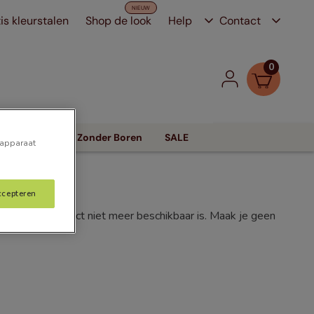
is kleurstalen
Shop de look
Help
Contact
0
Zonwering
Zonder Boren
SALE
 apparaat
ccepteren
f dat het product niet meer beschikbaar is. Maak je geen