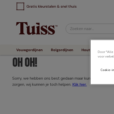
Gratis kleurstalen & snel thuis
Zoeken naar...
Vouwgordijnen
Rolgordijnen
Houten Jaloezieën
Door "Alle 
voor verbet
Oh oh!
Cookie-i
Sorry, we hebben ons best gedaan maar kunnen niet vinden
zorgen, wij kunnen je toch helpen.
Klik hier.