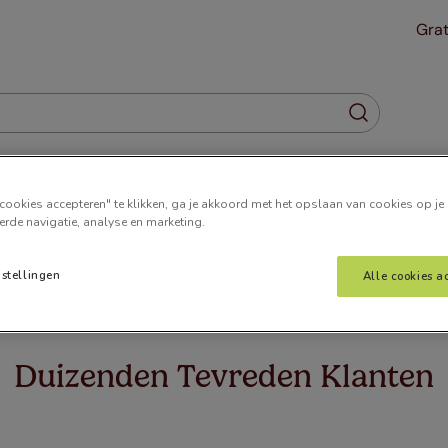
Grat
Gordijnen
Plisségordijnen
Jaloezieën
Horren
cookies accepteren" te klikken, ga je akkoord met het opslaan van cookies op je
erde navigatie, analyse en marketing.
nstellingen
Alle cookies a
 wat u zoekt. Het kan zijn dat we de pagina hebben verplaatst o
Duizenden Tevreden Klanten