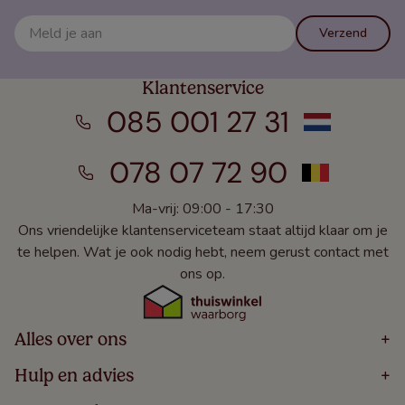
Verzend
Klantenservice
085 001 27 31
078 07 72 90
Ma-vrij: 09:00 - 17:30
Ons vriendelijke klantenserviceteam staat altijd klaar om je
te helpen. Wat je ook nodig hebt, neem gerust contact met
ons op.
Alles over ons
+
Home
Hulp en advies
+
Over
Volg Je Bestelling