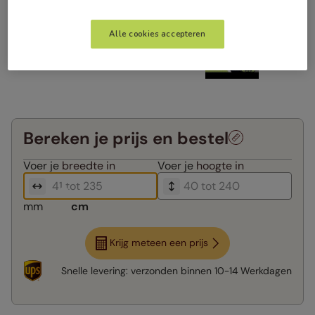
Alle cookies accepteren
Bereken je prijs en bestel
Voer je
breedte in
Voer je
hoogte in
mm
cm
Krijg meteen een prijs
Snelle levering:
verzonden binnen
10-14 Werkdagen