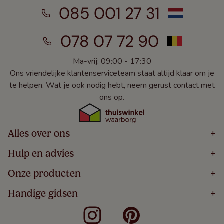
085 001 27 31
078 07 72 90
Ma-vrij: 09:00 - 17:30
Ons vriendelijke klantenserviceteam staat altijd klaar om je
te helpen. Wat je ook nodig hebt, neem gerust contact met
ons op.
Alles over ons
+
Home
Hulp en advies
+
Over
Volg Je Bestelling
Onze producten
+
Bestellen
Levering
Blog
Houten Jaloezieën
Handige gidsen
+
5 Jaar Garantie
Winacties
Rolgordijnen
Algemene Voorwaarden
Contact
Meten Voor Raamdecoratie
Vouwgordijnen
Privacy Beleid
Veelgestelde Vragen
Badkamer Raamdecoratie