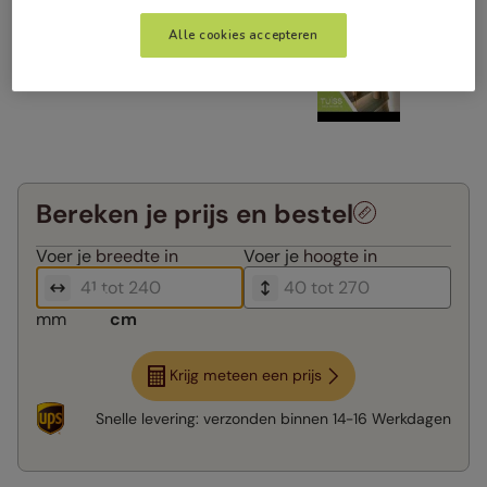
Alle cookies accepteren
Bereken je prijs en bestel
Voer je
breedte in
Voer je
hoogte in
mm
cm
Krijg meteen een prijs
Snelle levering:
verzonden binnen
14-16 Werkdagen