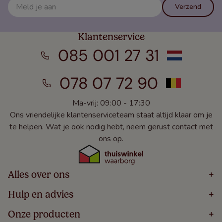
Verzend
Klantenservice
085 001 27 31
078 07 72 90
Ma-vrij: 09:00 - 17:30
Ons vriendelijke klantenserviceteam staat altijd klaar om je
te helpen. Wat je ook nodig hebt, neem gerust contact met
ons op.
Alles over ons
+
Home
Hulp en advies
+
Over
Volg Je Bestelling
Onze producten
+
Bestellen