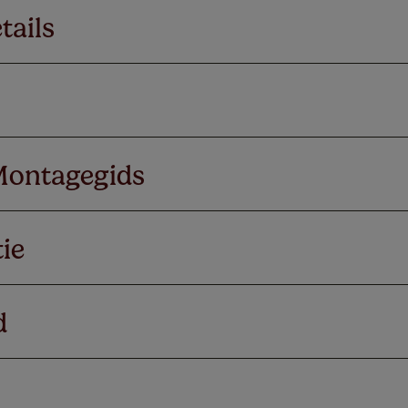
tails
Montagegids
ie
d