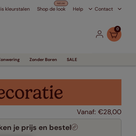
is kleurstalen
Shop de look
Help
Contact
0
Zonwering
Zonder Boren
SALE
€
28
,
00
en je prijs en bestel