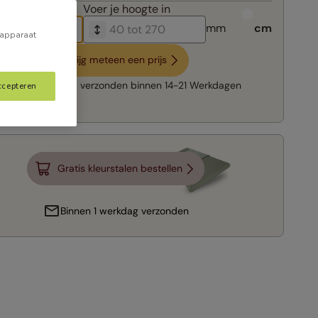
breedte in
Voer je
hoogte in
mm
cm
 apparaat
Krijg meteen een prijs
Snelle levering:
verzonden binnen
14-21 Werkdagen
ccepteren
Gratis kleurstalen bestellen
Binnen 1 werkdag verzonden