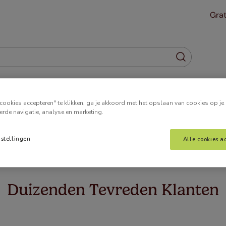
Grat
Gordijnen
Plisségordijnen
Jaloezieën
Horren
cookies accepteren" te klikken, ga je akkoord met het opslaan van cookies op je
erde navigatie, analyse en marketing.
nstellingen
Alle cookies a
 wat u zoekt. Het kan zijn dat we de pagina hebben verplaatst o
Duizenden Tevreden Klanten