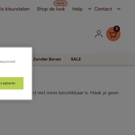
is kleurstalen
Shop de look
Help
Contact
0
Zonwering
Zonder Boren
SALE
 apparaat
ccepteren
f dat het product niet meer beschikbaar is. Maak je geen