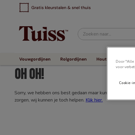
Gratis kleurstalen & snel thuis
Zoeken naar...
Vouwgordijnen
Rolgordijnen
Houten Jaloezieën
Door "Alle 
voor verbet
Oh oh!
Cookie-i
Sorry, we hebben ons best gedaan maar kunnen niet vinden
zorgen, wij kunnen je toch helpen.
Klik hier.