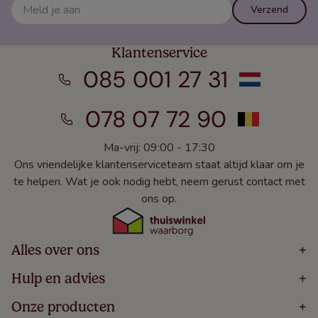
Verzend
Klantenservice
085 001 27 31
078 07 72 90
Ma-vrij: 09:00 - 17:30
Ons vriendelijke klantenserviceteam staat altijd klaar om je
te helpen. Wat je ook nodig hebt, neem gerust contact met
ons op.
Alles over ons
+
Home
Hulp en advies
+
Over
Volg Je Bestelling
Onze producten
+
Bestellen