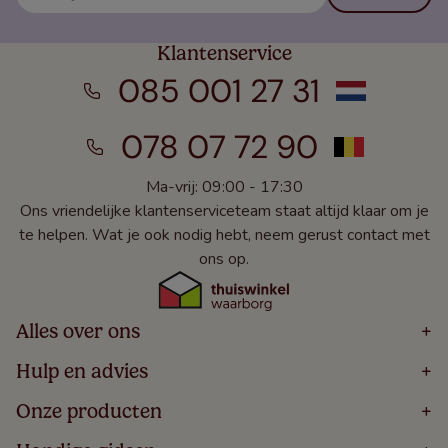
Klantenservice
085 001 27 31
078 07 72 90
Ma-vrij: 09:00 - 17:30
Ons vriendelijke klantenserviceteam staat altijd klaar om je
te helpen. Wat je ook nodig hebt, neem gerust contact met
ons op.
Alles over ons
+
Home
Hulp en advies
+
Over
Volg Je Bestelling
Onze producten
+
Bestellen
Levering
Blog
Houten Jaloezieën