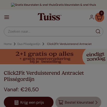
Gratis kleurstalen & snel thuis
0
Zoeken naar...
Home
Duo Plisségordijn
Click2Fit Verduisterend Antraciet
Click2Fit Verduisterend Antraciet
Plisségordijn
€
26
,
50
Krijg een prijs
Bestel kleurstaal