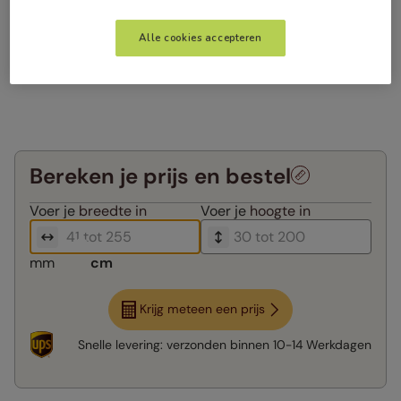
Alle cookies accepteren
Bereken je prijs en bestel
Voer je
breedte in
Voer je
hoogte in
mm
cm
Krijg meteen een prijs
Snelle levering:
verzonden binnen
10-14 Werkdagen