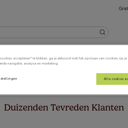
Grat
Gordijnen
Plisségordijnen
Jaloezieën
Horren
cookies accepteren" te klikken, ga je akkoord met het opslaan van cookies op je
erde navigatie, analyse en marketing.
nstellingen
Alle cookies a
 wat u zoekt. Het kan zijn dat we de pagina hebben verplaatst o
Duizenden Tevreden Klanten