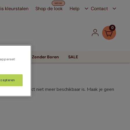
is kleurstalen
Shop de look
Help
Contact
0
Zonwering
Zonder Boren
SALE
 apparaat
ccepteren
f dat het product niet meer beschikbaar is. Maak je geen