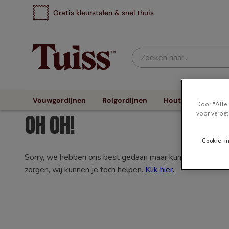
Gratis kleurstalen & snel thuis
Zoeken naar...
Vouwgordijnen
Rolgordijnen
Houten Jaloezieën
Door "Alle 
voor verbet
Oh oh!
Cookie-i
Sorry, we hebben ons best gedaan maar kunnen niet vinden
zorgen, wij kunnen je toch helpen.
Klik hier.