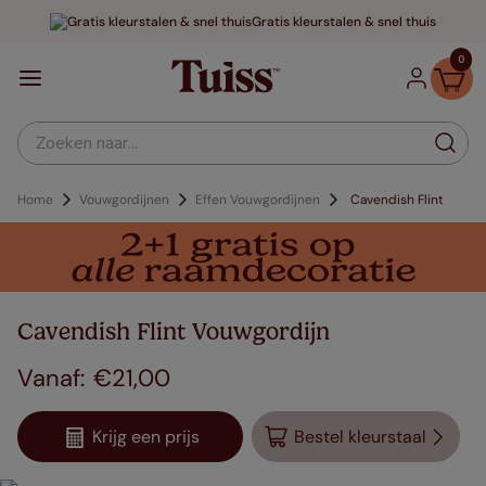
Gratis kleurstalen & snel thuis
0
Zoeken naar...
Home
Vouwgordijnen
Effen Vouwgordijnen
Cavendish Flint
Cavendish Flint Vouwgordijn
€
21
,
00
Krijg een prijs
Bestel kleurstaal