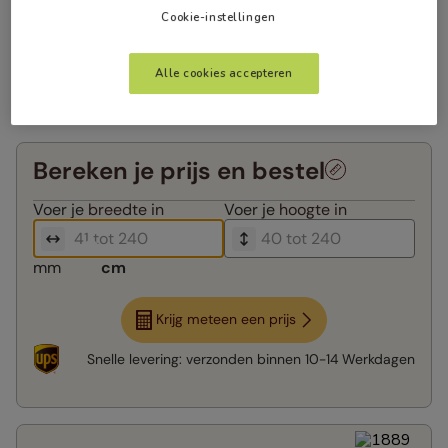
Cookie-instellingen
Alle cookies accepteren
Bereken je prijs en bestel
Voer je
breedte in
Voer je
hoogte in
mm
cm
Krijg meteen een prijs
Snelle levering:
verzonden binnen
10-14 Werkdagen