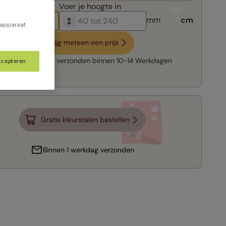
breedte in
Voer je
hoogte in
mm
cm
 apparaat
Krijg meteen een prijs
Snelle levering:
verzonden binnen
10-14 Werkdagen
ccepteren
Gratis kleurstalen bestellen
Binnen 1 werkdag verzonden