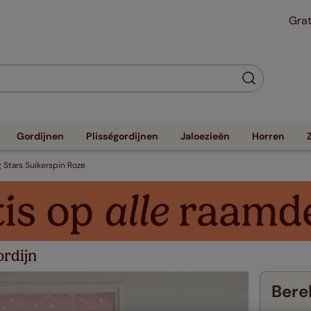
Grat
Gordijnen
Plisségordijnen
Jaloezieën
Horren
g Stars Suikerspin Roze
ordijn
Berek