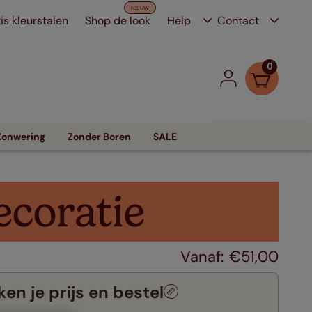
is kleurstalen
Shop de look
Help
Contact
0
Zonwering
Zonder Boren
SALE
€
51
,
00
en je prijs en bestel