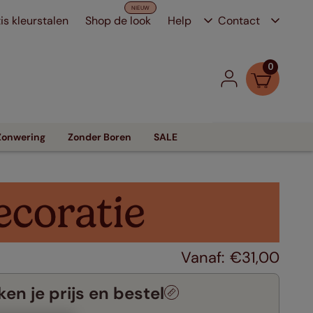
is kleurstalen
Shop de look
Help
Contact
0
Zonwering
Zonder Boren
SALE
€
31
,
00
en je prijs en bestel