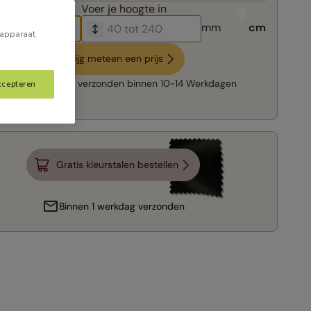
breedte in
Voer je
hoogte in
mm
cm
 apparaat
Krijg meteen een prijs
Snelle levering:
verzonden binnen
10-14 Werkdagen
ccepteren
Gratis kleurstalen bestellen
Binnen 1 werkdag verzonden