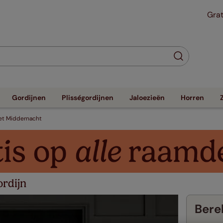
Grat
Gordijnen
Plisségordijnen
Jaloezieën
Horren
et Middernacht
rdijn
Berek