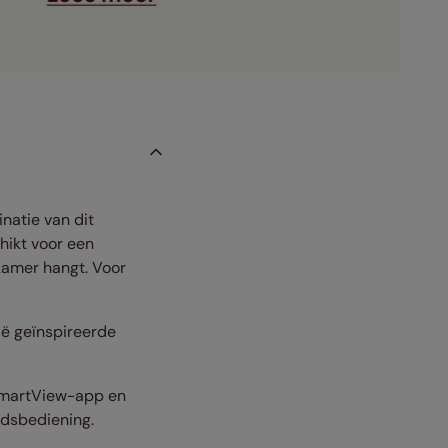
inatie van dit
hikt voor een
pkamer hangt. Voor
ië geïnspireerde
 SmartView-app en
ndsbediening.