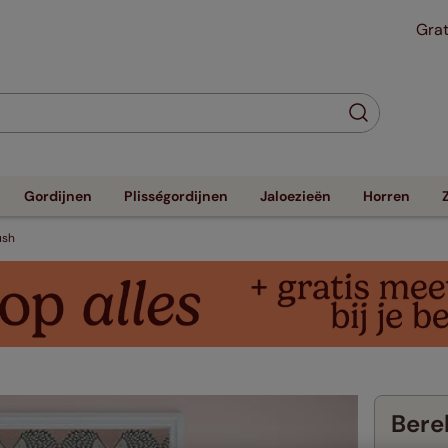
Grat
Gordijnen
Plisségordijnen
Jaloezieën
Horren
ush
Berek