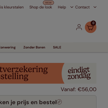
is kleurstalen
Shop de look
Help
Contact
0
Zonwering
Zonder Boren
SALE
€
56
,
00
en je prijs en bestel