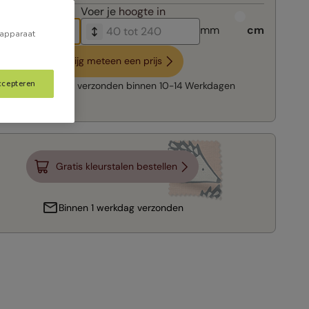
breedte in
Voer je
hoogte in
mm
cm
 apparaat
Krijg meteen een prijs
ccepteren
Snelle levering:
verzonden binnen
10-14 Werkdagen
Gratis kleurstalen bestellen
Binnen 1 werkdag verzonden