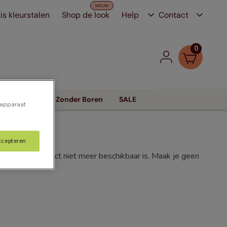
is kleurstalen
Shop de look
Help
Contact
0
Zonwering
Zonder Boren
SALE
 apparaat
ccepteren
f dat het product niet meer beschikbaar is. Maak je geen