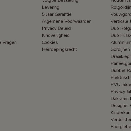
Volg Je Bestelling
Houten Ja
Levering
Rolgordij
5 Jaar Garantie
Vouwgord
Algemene Voorwaarden
Verticale 
Privacy Beleid
Duo Rolgo
Kindveiligheid
Duo Pliss
e Vragen
Cookies
Aluminium
Herroepingsrecht
Gordijnen
Draaikiep
Paneelgor
Dubbel Ro
Elektrisc
PVC Jaloe
Privacy Ja
Dakraam R
Designer 
Kinderka
Verduiste
Energieb