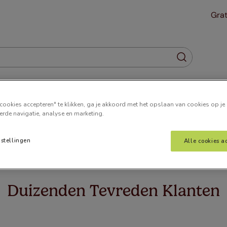
Grat
Gordijnen
Plisségordijnen
Jaloezieën
Horren
cookies accepteren" te klikken, ga je akkoord met het opslaan van cookies op je
erde navigatie, analyse en marketing.
nstellingen
Alle cookies a
 wat u zoekt. Het kan zijn dat we de pagina hebben verplaatst o
Duizenden Tevreden Klanten