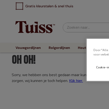
Gratis kleurstalen & snel thuis
Zoeken naar...
Vouwgordijnen
Rolgordijnen
Houten Jaloezieën
Door "Alle 
voor verbet
Oh oh!
Cookie-i
Sorry, we hebben ons best gedaan maar kunnen niet vinden
zorgen, wij kunnen je toch helpen.
Klik hier.