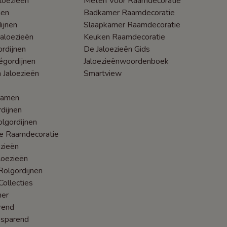
loezieën
Meten Voor Raamdecoratie
nen
Badkamer Raamdecoratie
ijnen
Slaapkamer Raamdecoratie
Jaloezieën
Keuken Raamdecoratie
rdijnen
De Jaloezieën Gids
égordijnen
Jaloezieënwoordenboek
 Jaloezieën
Smartview
ramen
dijnen
lgordijnen
he Raamdecoratie
zieën
loezieën
olgordijnen
Collecties
mer
rend
esparend