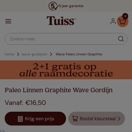
5 jaar garantie
0
Zoeken naar...
Home
wave-gordijnen
Wave Paleo Linnen Graphite
Paleo Linnen Graphite Wave Gordijn
€
16
,
50
Krijg een prijs
Bestel kleurstaal