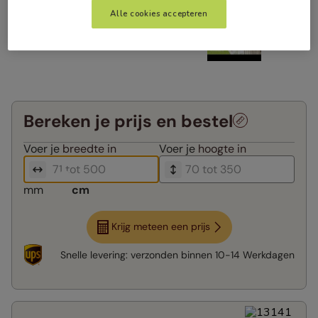
Alle cookies accepteren
Bereken je prijs en bestel
Voer je
breedte in
Voer je
hoogte in
mm
cm
Krijg meteen een prijs
Snelle levering:
verzonden binnen
10-14 Werkdagen