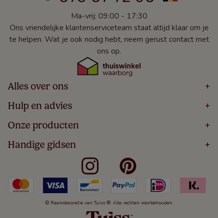
Ma-vrij: 09:00 - 17:30
Ons vriendelijke klantenserviceteam staat altijd klaar om je
te helpen. Wat je ook nodig hebt, neem gerust contact met
ons op.
Alles over ons
+
Home
Hulp en advies
+
Over
Volg Je Bestelling
Onze producten
+
Bestellen
Levering
Blog
Houten Jaloezieën
Handige gidsen
+
5 Jaar Garantie
Winacties
Rolgordijnen
Algemene Voorwaarden
Contact
Meten Voor Raamdecoratie
Vouwgordijnen
Privacy Beleid
Veelgestelde Vragen
Badkamer Raamdecoratie
Verticale Jaloezieën
Kindveiligheid
Slaapkamer Raamdecoratie
Duo Rolgordijnen
Cookies
Keuken Raamdecoratie
Duo Plisségordijnen
Herroepingsrecht
© Raamdecoratie van Tuiss ®. Alle rechten voorbehouden.
De Jaloezieën Gids
Aluminium Jaloezieën