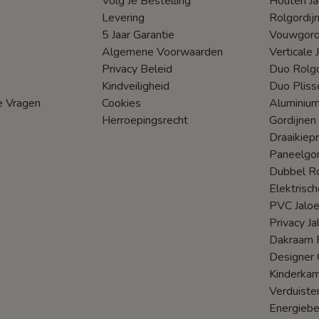
Volg Je Bestelling
Houten Ja
Levering
Rolgordij
5 Jaar Garantie
Vouwgord
Algemene Voorwaarden
Verticale 
Privacy Beleid
Duo Rolgo
Kindveiligheid
Duo Pliss
e Vragen
Cookies
Aluminium
Herroepingsrecht
Gordijnen
Draaikiep
Paneelgor
Dubbel Ro
Elektrisc
PVC Jaloe
Privacy Ja
Dakraam R
Designer 
Kinderka
Verduiste
Energieb