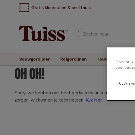
Gratis kleurstalen & snel thuis
Zoeken naar...
Vouwgordijnen
Rolgordijnen
Houten Jaloezieën
Door "Alle 
voor verbet
Oh oh!
Cookie-i
Sorry, we hebben ons best gedaan maar kunnen niet vinden
zorgen, wij kunnen je toch helpen.
Klik hier.