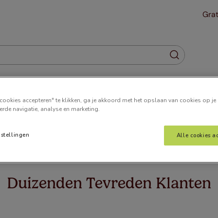
Grat
Gordijnen
Plisségordijnen
Jaloezieën
Horren
cookies accepteren" te klikken, ga je akkoord met het opslaan van cookies op je
erde navigatie, analyse en marketing.
nstellingen
Alle cookies a
 wat u zoekt. Het kan zijn dat we de pagina hebben verplaatst o
Duizenden Tevreden Klanten