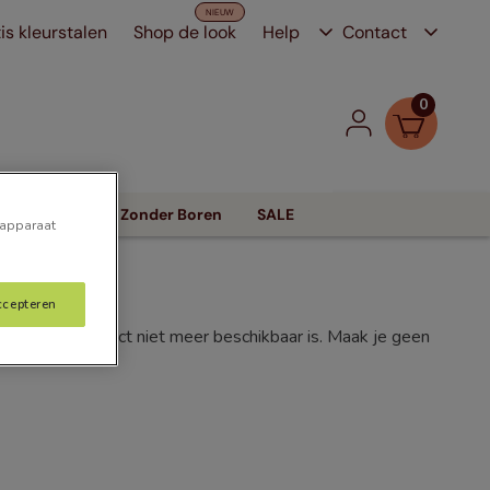
is kleurstalen
Shop de look
Help
Contact
0
Zonwering
Zonder Boren
SALE
 apparaat
ccepteren
f dat het product niet meer beschikbaar is. Maak je geen