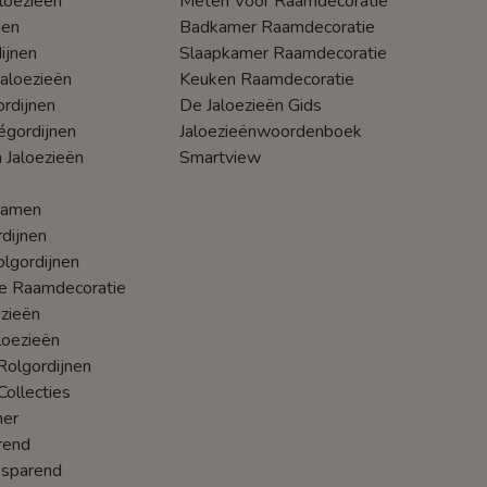
loezieën
Meten Voor Raamdecoratie
nen
Badkamer Raamdecoratie
ijnen
Slaapkamer Raamdecoratie
Jaloezieën
Keuken Raamdecoratie
rdijnen
De Jaloezieën Gids
égordijnen
Jaloezieënwoordenboek
 Jaloezieën
Smartview
ramen
dijnen
lgordijnen
he Raamdecoratie
zieën
loezieën
olgordijnen
Collecties
mer
rend
esparend